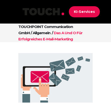
KI-Services
TOUCHPOINT Communication
GmbH
/
Allgemein
/
Das A Und O Für
Erfolgreiches E-Mail-Marketing