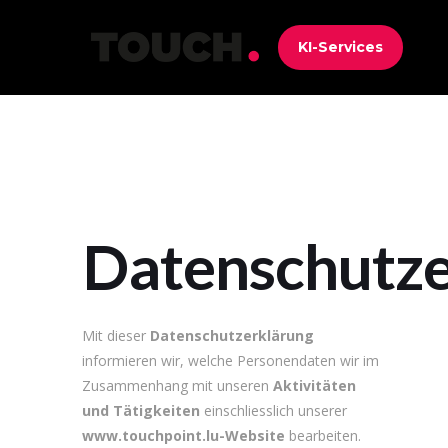
KI-Services
Datenschutze
Mit dieser
Datenschutzerklärung
informieren wir, welche Personendaten wir im
Zusammenhang mit unseren
Aktivitäten
und Tätigkeiten
einschliesslich unserer
www.touchpoint.lu-Website
bearbeiten.