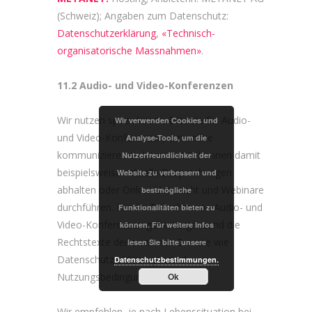
(Schweiz); Angaben zum Datenschutz:
Datenschutzerklärung
,
«Technisch-
organisatorische Massnahmen»
.
11.2 Audio- und Video-Konferenzen
Wir nutzen spezialisierte Dienste für Audio-
Wir verwenden Cookies und
und Video-Konferenzen, um online
Analyse-Tools, um die
kommunizieren zu können. Wir können damit
Nutzerfreundlichkeit der
beispielsweise virtuelle Besprechungen
Website zu verbessern und
abhalten oder Online-Unterricht und Webinare
bestmögliche
durchführen. Für die Teilnahme an Audio- und
Funktionalitäten bieten zu
Video-Konferenzen gelten ergänzend die
können. Für weitere Infos
Rechtstexte der einzelnen Dienste wie
lesen Sie bitte unsere
Datenschutzerklärungen und
Datenschutzbestimmungen.
Nutzungsbedingungen.
Ok
Wir empfehlen, je nach Lebenssituation bei