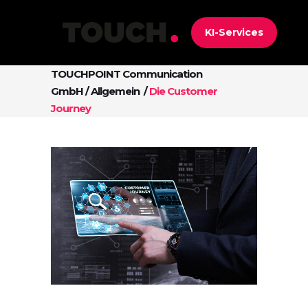
KI-Services
TOUCHPOINT Communication
GmbH
/
Allgemein
/
Die Customer
Journey