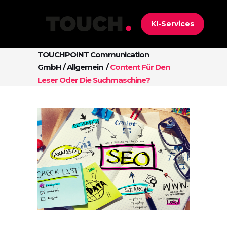
KI-Services
TOUCHPOINT Communication
GmbH
/
Allgemein
/
Content Für Den
Leser Oder Die Suchmaschine?