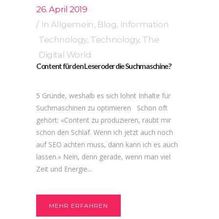
26. April 2019
In
Allgemein
,
Blog
,
Information
Technology
,
Technology
,
The
Digital World
Content für den Leser oder die Suchmaschine?
5 Gründe, weshalb es sich lohnt Inhalte für
Suchmaschinen zu optimieren Schon oft
gehört: «Content zu produzieren, raubt mir
schon den Schlaf. Wenn ich jetzt auch noch
auf SEO achten muss, dann kann ich es auch
lassen.» Nein, denn gerade, wenn man viel
Zeit und Energie...
MEHR ERFAHREN