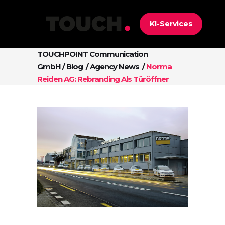
KI-Services
TOUCHPOINT Communication
GmbH
/
Blog
/
Agency News
/
Norma
Reiden AG: Rebranding Als Türöffner