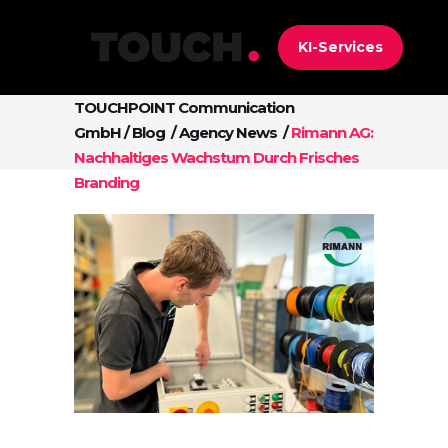
KI-Services
TOUCHPOINT Communication
GmbH
/
Blog
/
Agency News
/
Rimann AG:
Nachhaltiges Wachstum Durch Frisches
Branding