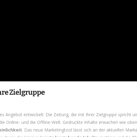
hre Zielgruppe
es Angebot entwickelt: Die Zeitung, die mit Ihrer Zielgruppe spricht
ie Online- und die Offline-Welt. Gedruckte Inhalte erwachen wie ob
inlichkeit
. Das neue Marketingtool lässt sich an der aktuellen Marke