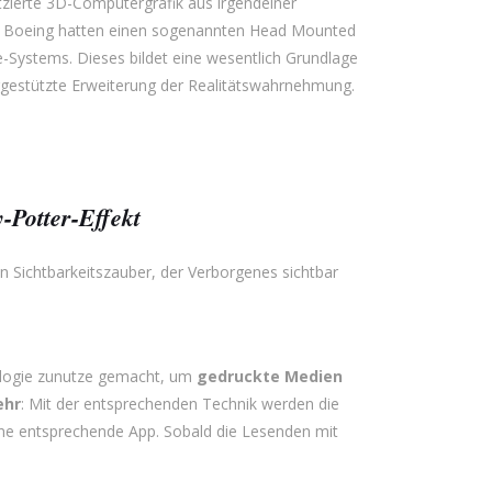
atzierte 3D-Computergrafik aus irgendeiner
von Boeing hatten einen sogenannten Head Mounted
-Systems. Dieses bildet eine wesentlich Grundlage
tergestützte Erweiterung der Realitätswahrnehmung.
Potter-Effekt
en Sichtbarkeitszauber, der Verborgenes sichtbar
nologie zunutze gemacht, um
gedruckte Medien
ehr
: Mit der entsprechenden Technik werden die
eine entsprechende App. Sobald die Lesenden mit