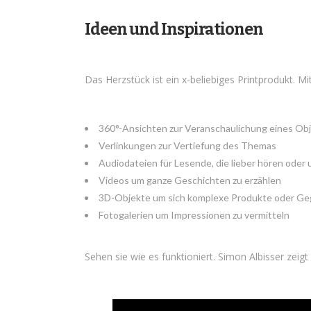
Ideen und Inspirationen
Das Herzstück ist ein x-beliebiges Printprodukt. M
360°-Ansichten zur Veranschaulichung eines Ob
Verlinkungen zur Vertiefung des Themas
Audiodateien für Lesende, die lieber hören oder
Videos um ganze Geschichten zu erzählen
3D-Objekte um sich komplexe Produkte oder Ge
Fotogalerien um Impressionen zu vermitteln
Sehen sie wie es funktioniert. Simon Albisser zeigt