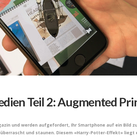
dien Teil 2: Augmented Pri
Magazin und werden aufgefordert, Ihr Smartphone auf ein Bild 
d überrascht und staunen. Diesem «Harry-Potter-Effekt» liegt