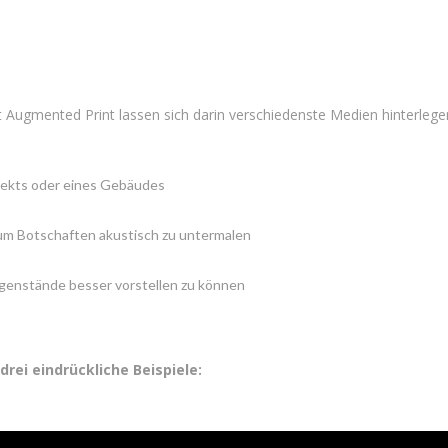
it Augmented Print lassen sich darin verschiedenste Medien hinterlegen
jekts oder eines Gebäudes
 um Botschaften akustisch zu untermalen
genstände besser vorstellen zu können
drei eindrückliche Beispiele: