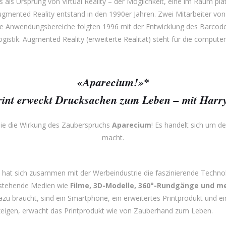
 als Ursprung von Virtual Reality – der Möglichkeit, eine im Raum pl
Augmented Reality entstand in den 1990er Jahren. Zwei Mitarbeiter 
ere Anwendungsbereiche folgten 1996 mit der Entwicklung des Barcode
Logistik. Augmented Reality (erweiterte Realität) steht für die compu
«Aparecium!»*
int erweckt Drucksachen zum Leben – mit Harry-
Sie die Wirkung des Zauberspruchs
Aparecium
! Es handelt sich um d
macht.
e hat sich zusammen mit der Werbeindustrie die faszinierende Tech
bestehende Medien wie
Filme, 3D-Modelle, 360°-Rundgänge und m
 dazu braucht, sind ein Smartphone, ein erweitertes Printprodukt und 
zeigen, erwacht das Printprodukt wie von Zauberhand zum Leben.