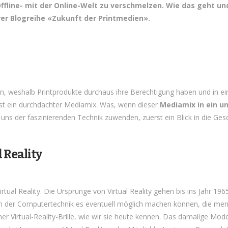
Offline- mit der Online-Welt zu verschmelzen. Wie das geht un
erer Blogreihe «Zukunft der Printmedien».
n, weshalb Printprodukte durchaus ihre Berechtigung haben und in e
g ist ein durchdachter Mediamix. Was, wenn dieser
Mediamix in ein u
ns der faszinierenden Technik zuwenden, zuerst ein Blick in die Ges
 Reality
tual Reality. Die Ursprünge von Virtual Reality gehen bis ins Jahr 1
e in der Computertechnik es eventuell möglich machen können, die mens
er Virtual-Reality-Brille, wie wir sie heute kennen. Das damalige Mod