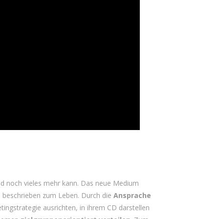
 und noch vieles mehr kann. Das neue Medium
en beschrieben zum Leben. Durch die
Ansprache
tingstrategie ausrichten, in ihrem CD darstellen