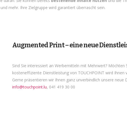
te daran: Sie können bereits
bestehende Inhalte nutzen
und die 
 und mehr. Ihre Zielgruppe wird garantiert überrascht sein.
Augmented Print – eine neue Dienstl
Sind Sie interessiert an Werbemitteln mit Mehrwert? Möchten S
kosteneffiziente Dienstleistung von TOUCHPOINT wird Ihnen vi
Gerne präsentieren wir Ihnen ganz unverbindlich unsere neue Di
info@touchpoint.lu
, 041 419 30 00